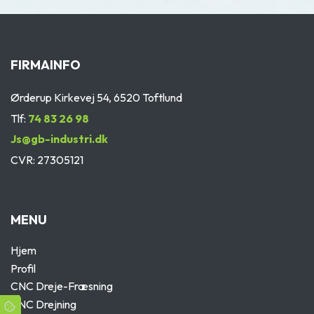
FIRMAINFO
Ørderup Kirkevej 54, 6520 Toftlund
Tlf:
74 83 26 98
Js@gb-industri.dk
CVR: 27305121
MENU
Hjem
Profil
CNC Dreje-Fræsning
CNC Drejning